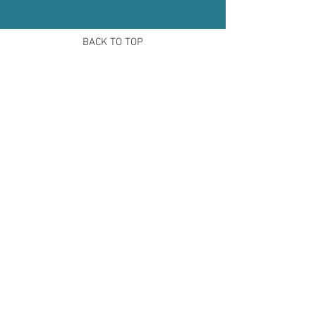
BACK TO TOP
Offizielle Veranstalter der
Berufserlebnistage