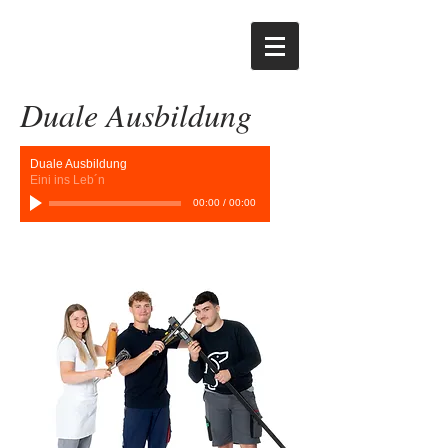
Duale Ausbildung
Duale Ausbildung
Eini ins Leb´n
00:00
/
00:00